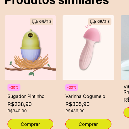
GRÁTIS
GRÁTIS
Vi
-
30
%
-
30
%
Rr
Sugador Pintinho
Varinha Cogumelo
R
R$238,90
R$305,90
R$340,90
R$436,90